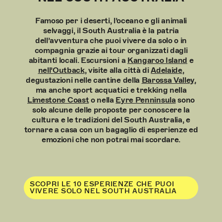
Famoso per i deserti, l’oceano e gli animali
selvaggi, il South Australia è la patria
dell’avventura che puoi vivere da solo o in
compagnia grazie ai tour organizzati dagli
abitanti locali. Escursioni a
Kangaroo Island
e
nell’Outback
, visite alla città di
Adelaide
,
degustazioni nelle cantine della
Barossa Valley
,
ma anche sport acquatici e trekking nella
Limestone Coast
o nella
Eyre Penninsula
sono
solo alcune delle proposte per conoscere la
cultura e le tradizioni del South Australia, e
tornare a casa con un bagaglio di esperienze ed
emozioni che non potrai mai scordare.
SCOPRI LE 10 ESPERIENZE CHE PUOI
VIVERE SOLO NEL SOUTH AUSTRALIA