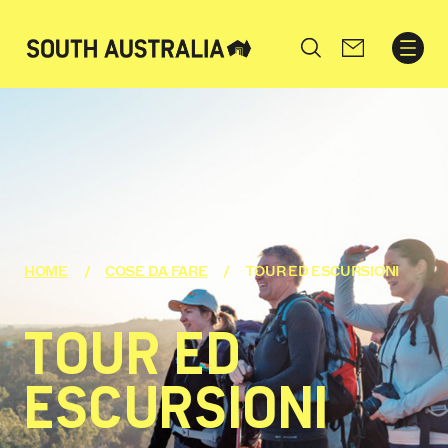
Search
HOME
COSE DA FARE
TOUR ED ESCURSIONI
TOUR ED
ESCURSIONI