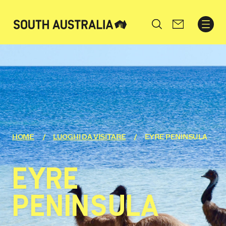
Search
HOME
LUOGHI DA VISITARE
EYRE PENINSULA
EYRE
PENINSULA