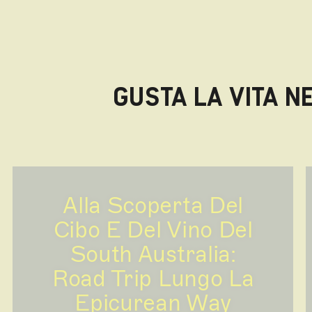
GUSTA LA VITA 
Alla Scoperta Del
Cibo E Del Vino Del
South Australia:
Road Trip Lungo La
Epicurean Way