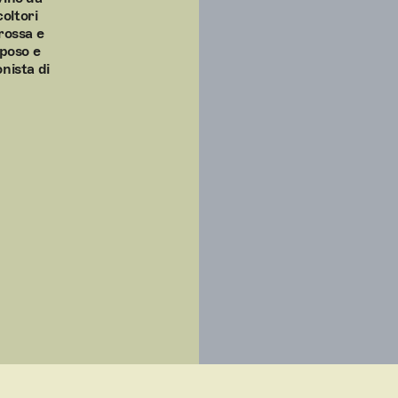
coltori
arossa e
rposo e
nista di