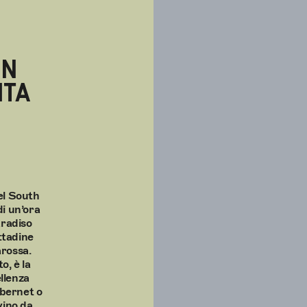
UN
ITA
l South
i un’ora
aradiso
ittadine
arossa.
o, è la
llenza
bernet o
vino da