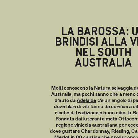
LA BAROSSA: 
BRINDISI ALLA V
NEL SOUTH
AUSTRALIA
Molti conoscono la
Natura selvaggia
de
Australia, ma pochi sanno che a meno d
d’auto da
Adelaide
c’è un angolo di p
dove filari di viti fanno da cornice a c
ricche di tradizione e buon cibo: la B
Fondata dai luterani a metà Ottocent
regione vinicola australiana per ecce
dove gustare Chardonnay, Riesling, Ca
Merlot in 80 cantine che producono 