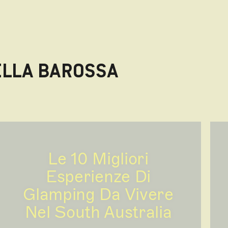
NELLA BAROSSA
Le 10 Migliori
Esperienze Di
Glamping Da Vivere
Nel South Australia